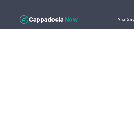
Cappadocia
Now
Ana Sa