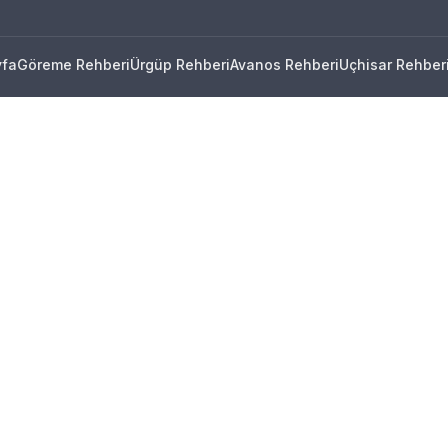
yfa
Göreme Rehberi
Ürgüp Rehberi
Avanos Rehberi
Uçhisar Rehber