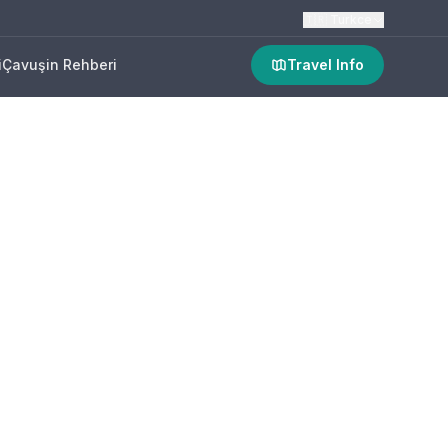
🇹🇷
Turkce
i
Çavuşin Rehberi
Travel Info