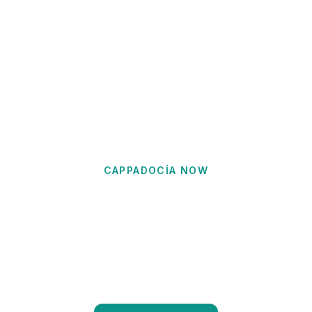
CAPPADOCIA NOW
üp Seyahat Reh
geleneği, zarif taş mimarisi, butik otelleri ve canlı so
bilinen Kapadokya'nın kültür başkentini deneyimleyin.