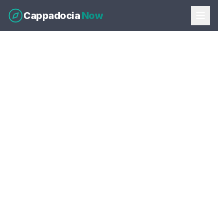
Cappadocia
Now