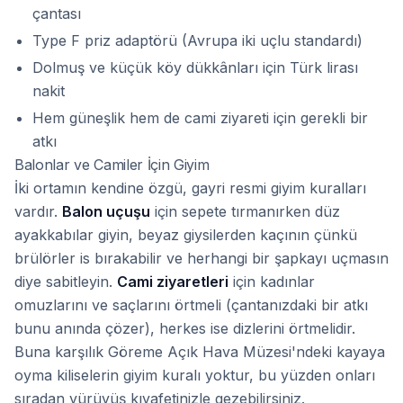
çantası
Type F priz adaptörü (Avrupa iki uçlu standardı)
Dolmuş ve küçük köy dükkânları için Türk lirası
nakit
Hem güneşlik hem de cami ziyareti için gerekli bir
atkı
Balonlar ve Camiler İçin Giyim
İki ortamın kendine özgü, gayri resmi giyim kuralları
vardır.
Balon uçuşu
için sepete tırmanırken düz
ayakkabılar giyin, beyaz giysilerden kaçının çünkü
brülörler is bırakabilir ve herhangi bir şapkayı uçmasın
diye sabitleyin.
Cami ziyaretleri
için kadınlar
omuzlarını ve saçlarını örtmeli (çantanızdaki bir atkı
bunu anında çözer), herkes ise dizlerini örtmelidir.
Buna karşılık Göreme Açık Hava Müzesi'ndeki kayaya
oyma kiliselerin giyim kuralı yoktur, bu yüzden onları
sıradan yürüyüş kıyafetinizle gezebilirsiniz.