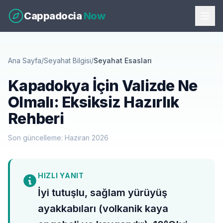
Cappadocia
Now
Ana Sayfa
/
Seyahat Bilgisi
/
Seyahat Esasları
Kapadokya İçin Valizde Ne
Olmalı: Eksiksiz Hazırlık
Rehberi
Son güncelleme: Haziran 2026
HIZLI YANIT
İyi tutuşlu, sağlam yürüyüş
ayakkabıları (volkanik kaya