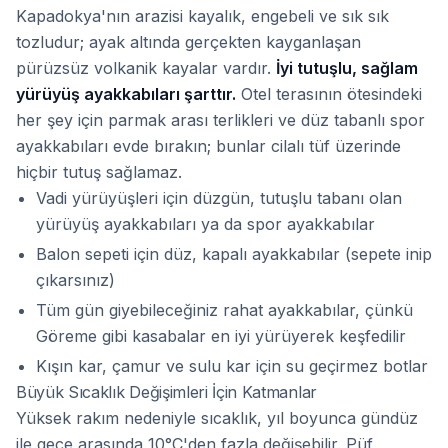
Kapadokya'nın arazisi kayalık, engebeli ve sık sık
tozludur; ayak altında gerçekten kayganlaşan
pürüzsüz volkanik kayalar vardır.
İyi tutuşlu, sağlam
yürüyüş ayakkabıları şarttır.
Otel terasının ötesindeki
her şey için parmak arası terlikleri ve düz tabanlı spor
ayakkabıları evde bırakın; bunlar cilalı tüf üzerinde
hiçbir tutuş sağlamaz.
Vadi yürüyüşleri için düzgün, tutuşlu tabanı olan
yürüyüş ayakkabıları ya da spor ayakkabılar
Balon sepeti için düz, kapalı ayakkabılar (sepete inip
çıkarsınız)
Tüm gün giyebileceğiniz rahat ayakkabılar, çünkü
Göreme gibi kasabalar en iyi yürüyerek keşfedilir
Kışın kar, çamur ve sulu kar için su geçirmez botlar
Büyük Sıcaklık Değişimleri İçin Katmanlar
Yüksek rakım nedeniyle sıcaklık, yıl boyunca gündüz
ile gece arasında 10°C'den fazla değişebilir. Püf