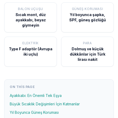
BALON UÇUŞU
GÜNEŞ KORUMASI
Sıcak mont, düz
Yıl boyunca şapka,
ayakkabı, beyaz
SPF, güneş gözlüğü
giymeyin
ELEKTRIK
PARA
Type F adaptör (Avrupa
Dolmuş ve küçük
iki uçlu)
dükkânlar için Türk
lirası nakit
ON THIS PAGE
Ayakkabı: En Önemli Tek Eşya
Büyük Sıcaklık Değişimleri İçin Katmanlar
Yıl Boyunca Güneş Koruması