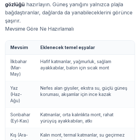
gözlüğü
hazırlayın. Güneş yanığını yalnızca plajla
bağdaştıranlar, dağlarda da yanabileceklerini görünce
şaşırır.
Mevsime Göre Ne Hazırlamalı
Mevsim
Eklenecek temel eşyalar
İlkbahar
Hafif katmanlar, yağmurluk, sağlam
(Mar-
ayakkabılar, balon için sıcak mont
May)
Yaz
Nefes alan giysiler, ekstra su, güçlü güneş
(Haz-
koruması, akşamlar için ince kazak
Ağu)
Sonbahar
Katmanlar, orta kalınlıkta mont, rahat
(Eyl-Kas)
yürüyüş ayakkabıları, atkı
Kış (Ara-
Kalın mont, termal katmanlar, su geçirmez