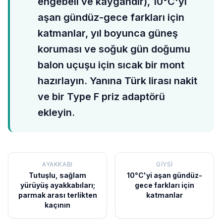
engebeli ve kaygandır), 10°C'yi
aşan gündüz-gece farkları için
katmanlar, yıl boyunca güneş
koruması ve soğuk gün doğumu
balon uçuşu için sıcak bir mont
hazırlayın. Yanına Türk lirası nakit
ve bir Type F priz adaptörü
ekleyin.
AYAKKABI
GIYSI
Tutuşlu, sağlam
10°C'yi aşan gündüz-
yürüyüş ayakkabıları;
gece farkları için
parmak arası terlikten
katmanlar
kaçının