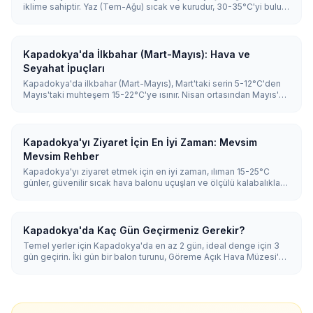
iklime sahiptir. Yaz (Tem-Ağu) sıcak ve kurudur, 30-35°C'yi bulur;
kış (Ara-Şub) ise soğuk ve karlıdır, en düşük sıcaklıklar -5 ile 5°C
arasındadır. İlkbahar ve sonbahar (15-25°C), gezi ve balon turları
için en dengeli zamanı sunar.
Kapadokya'da İlkbahar (Mart-Mayıs): Hava ve
Seyahat İpuçları
Kapadokya'da ilkbahar (Mart-Mayıs), Mart'taki serin 5-12°C'den
Mayıs'taki muhteşem 15-22°C'ye ısınır. Nisan ortasından Mayıs'a
kır çiçekleri açar, balon uçuş başarısı yüksektir (%80-95) ve
kalabalıklar Haziran'a kadar makul kalır; bu da onu en iyi ziyaret
zamanlarından biri yapar.
Kapadokya'yı Ziyaret İçin En İyi Zaman: Mevsim
Mevsim Rehber
Kapadokya'yı ziyaret etmek için en iyi zaman, ılıman 15-25°C
günler, güvenilir sıcak hava balonu uçuşları ve ölçülü kalabalıklarla
Nisan-Mayıs ve Eylül-Ekim'dir. Yaz (Haziran-Ağustos) sıcak ve en
yoğun dönemdir; kış (Aralık-Şubat) karlı, en ucuz ve en sakin
dönemdir ama balonlar sabahların yalnızca yaklaşık %30-55'inde
uçar.
Kapadokya'da Kaç Gün Geçirmeniz Gerekir?
Temel yerler için Kapadokya'da en az 2 gün, ideal denge için 3
gün geçirin. İki gün bir balon turunu, Göreme Açık Hava Müzesi'ni
ve bir vadi yürüyüşünü kapsar; üç gün bir yeraltı şehri ile Ihlara
Vadisi'ni ekler; 4-5 gün ise çömlekçilik, şarap ve ATV ile gün
batımı gibi keyifleri içeren rahat bir tempoya olanak tanır.