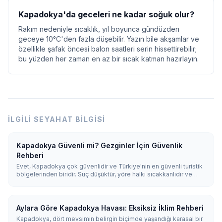
Kapadokya'da geceleri ne kadar soğuk olur?
Rakım nedeniyle sıcaklık, yıl boyunca gündüzden
geceye 10°C'den fazla düşebilir. Yazın bile akşamlar ve
özellikle şafak öncesi balon saatleri serin hissettirebilir;
bu yüzden her zaman en az bir sıcak katman hazırlayın.
İLGILI SEYAHAT BILGISI
Kapadokya Güvenli mi? Gezginler İçin Güvenlik
Rehberi
Evet, Kapadokya çok güvenlidir ve Türkiye'nin en güvenli turistik
bölgelerinden biridir. Suç düşüktür, yöre halkı sıcakkanlıdır ve
yalnız kadın gezginler için rahattır. Kalabalıklarda normal önlemleri
alın, işaretli yürüyüş patikalarında kalın ve lisanslı balon ile tur
operatörlerini kullanın.
Aylara Göre Kapadokya Havası: Eksiksiz İklim Rehberi
Kapadokya, dört mevsimin belirgin biçimde yaşandığı karasal bir