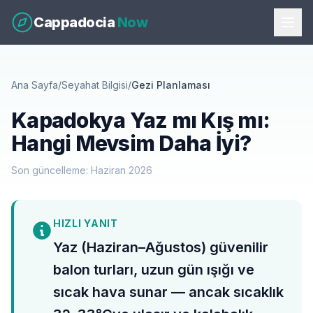
Cappadocia
Now
Ana Sayfa
/
Seyahat Bilgisi
/
Gezi Planlaması
Kapadokya Yaz mı Kış mı:
Hangi Mevsim Daha İyi?
Son güncelleme: Haziran 2026
HIZLI YANIT
Yaz (Haziran–Ağustos) güvenilir
balon turları, uzun gün ışığı ve
sıcak hava sunar — ancak sıcaklık