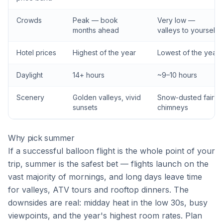
Crowds
Peak — book
Very low —
months ahead
valleys to yourself
Hotel prices
Highest of the year
Lowest of the year
Daylight
14+ hours
~9–10 hours
Scenery
Golden valleys, vivid
Snow-dusted fairy
sunsets
chimneys
Why pick summer
If a successful balloon flight is the whole point of your
trip, summer is the safest bet — flights launch on the
vast majority of mornings, and long days leave time
for valleys, ATV tours and rooftop dinners. The
downsides are real: midday heat in the low 30s, busy
viewpoints, and the year's highest room rates. Plan