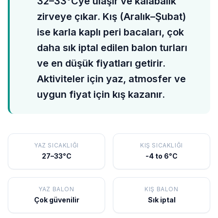
32–33°Cye ulaşır ve kalabalık
zirveye çıkar. Kış (Aralık–Şubat)
ise karla kaplı peri bacaları, çok
daha sık iptal edilen balon turları
ve en düşük fiyatları getirir.
Aktiviteler için yaz, atmosfer ve
uygun fiyat için kış kazanır.
YAZ SICAKLIĞI
KIŞ SICAKLIĞI
27–33°C
-4 to 6°C
YAZ BALON
KIŞ BALON
Çok güvenilir
Sık iptal