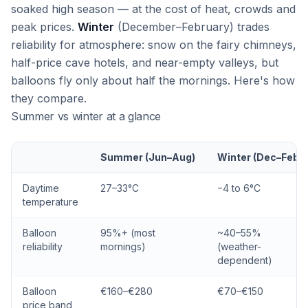
soaked high season — at the cost of heat, crowds and
peak prices.
Winter
(December–February) trades
reliability for atmosphere: snow on the fairy chimneys,
half-price cave hotels, and near-empty valleys, but
balloons fly only about half the mornings. Here's how
they compare.
Summer vs winter at a glance
Summer (Jun–Aug)
Winter (Dec–Feb)
Daytime
27–33°C
−4 to 6°C
temperature
Balloon
95%+ (most
~40–55%
reliability
mornings)
(weather-
dependent)
Balloon
€160–€280
€70–€150
price band