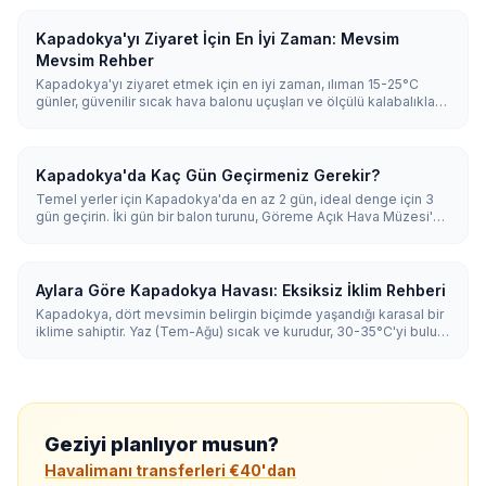
Kapadokya'yı Ziyaret İçin En İyi Zaman: Mevsim
Mevsim Rehber
Kapadokya'yı ziyaret etmek için en iyi zaman, ılıman 15-25°C
günler, güvenilir sıcak hava balonu uçuşları ve ölçülü kalabalıklarla
Nisan-Mayıs ve Eylül-Ekim'dir. Yaz (Haziran-Ağustos) sıcak ve en
yoğun dönemdir; kış (Aralık-Şubat) karlı, en ucuz ve en sakin
dönemdir ama balonlar sabahların yalnızca yaklaşık %30-55'inde
uçar.
Kapadokya'da Kaç Gün Geçirmeniz Gerekir?
Temel yerler için Kapadokya'da en az 2 gün, ideal denge için 3
gün geçirin. İki gün bir balon turunu, Göreme Açık Hava Müzesi'ni
ve bir vadi yürüyüşünü kapsar; üç gün bir yeraltı şehri ile Ihlara
Vadisi'ni ekler; 4-5 gün ise çömlekçilik, şarap ve ATV ile gün
batımı gibi keyifleri içeren rahat bir tempoya olanak tanır.
Aylara Göre Kapadokya Havası: Eksiksiz İklim Rehberi
Kapadokya, dört mevsimin belirgin biçimde yaşandığı karasal bir
iklime sahiptir. Yaz (Tem-Ağu) sıcak ve kurudur, 30-35°C'yi bulur;
kış (Ara-Şub) ise soğuk ve karlıdır, en düşük sıcaklıklar -5 ile 5°C
arasındadır. İlkbahar ve sonbahar (15-25°C), gezi ve balon turları
için en dengeli zamanı sunar.
Geziyi planlıyor musun?
Havalimanı transferleri €40'dan