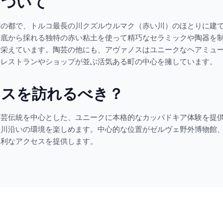
について
芸の都で、トルコ最長の川クズルウルマク（赤い川）のほとりに建
川底から採れる独特の赤い粘土を使って精巧なセラミックや陶器を
も栄えています。陶芸の他にも、アヴァノスはユニークなヘアミュ
のレストランやショップが並ぶ活気ある町の中心を擁しています。
ノスを訪れるべき？
陶芸伝統を中心とした、ユニークに本格的なカッパドキア体験を提
い川沿いの環境を楽しめます。中心的な位置がゼルヴェ野外博物館
便利なアクセスを提供します。