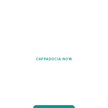
CAPPADOCIA NOW
ヴァノス旅行ガ
たるセラミック伝統と本物の地元文化を持つ、トルコ
りに位置するカッパドキアの陶芸の都を探索。