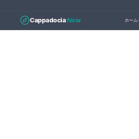
Cappadocia
Now
ホーム