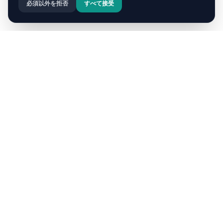
必須以外を拒否
すべて接受
Cappadocia
Now
Cappadocia Nowは、トルコの魅惑的なカッパドキア地方へ
の究極の旅行ガイドです。包括的なガイドとブログ記事を通
じて、妖精の煙突、熱気球ツアー、洞窟ホテル、地下都市、
地元の料理を発見してください。
クイックリンク
ホーム
私たちについて