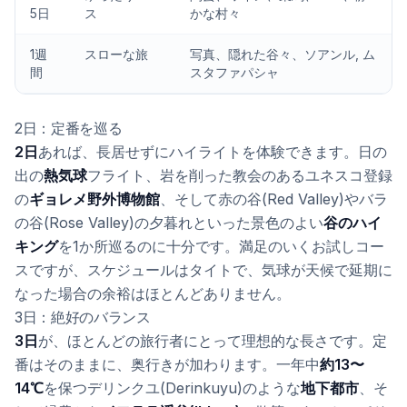
5日
ス
かな村々
1週
スローな旅
写真、隠れた谷々、ソアンル, ム
間
スタファパシャ
2日：定番を巡る
2日
あれば、長居せずにハイライトを体験できます。日の
出の
熱気球
フライト、岩を削った教会のあるユネスコ登録
の
ギョレメ野外博物館
、そして赤の谷(Red Valley)やバラ
の谷(Rose Valley)の夕暮れといった景色のよい
谷のハイ
キング
を1か所巡るのに十分です。満足のいくお試しコー
スですが、スケジュールはタイトで、気球が天候で延期に
なった場合の余裕はほとんどありません。
3日：絶好のバランス
3日
が、ほとんどの旅行者にとって理想的な長さです。定
番はそのままに、奥行きが加わります。一年中
約13〜
14℃
を保つデリンクユ(Derinkuyu)のような
地下都市
、そ