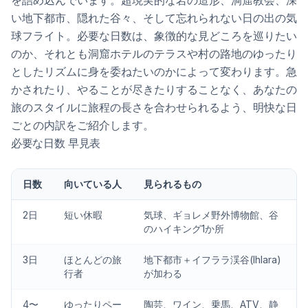
を詰め込んでいます。超現実的な岩の造形、洞窟教会、深
い地下都市、隠れた谷々、そして忘れられない日の出の気
球フライト。必要な日数は、象徴的な見どころを巡りたい
のか、それとも洞窟ホテルのテラスや村の路地のゆったり
としたリズムに身を委ねたいのかによって変わります。急
かされたり、やることが尽きたりすることなく、あなたの
旅のスタイルに旅程の長さを合わせられるよう、明快な日
ごとの内訳をご紹介します。
必要な日数 早見表
日数
向いている人
見られるもの
2日
短い休暇
気球、ギョレメ野外博物館、谷
のハイキング1か所
3日
ほとんどの旅
地下都市＋イフララ渓谷(Ihlara)
行者
が加わる
4〜
ゆったりペー
陶芸、ワイン、乗馬、ATV、静