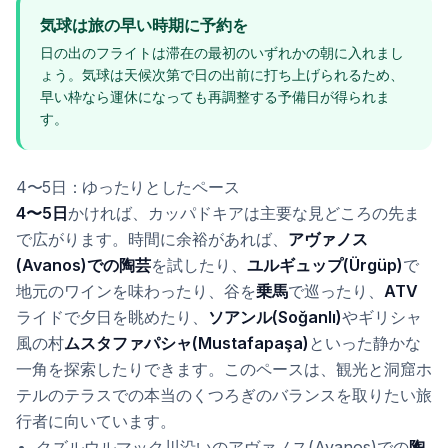
気球は旅の早い時期に予約を
日の出のフライトは滞在の最初のいずれかの朝に入れまし
ょう。気球は天候次第で日の出前に打ち上げられるため、
早い枠なら運休になっても再調整する予備日が得られま
す。
4〜5日：ゆったりとしたペース
4〜5日
かければ、カッパドキアは主要な見どころの先ま
で広がります。時間に余裕があれば、
アヴァノス
(Avanos)での陶芸
を試したり、
ユルギュップ(Ürgüp)
で
地元のワインを味わったり、谷を
乗馬
で巡ったり、
ATV
ライドで夕日を眺めたり、
ソアンル(Soğanlı)
やギリシャ
風の村
ムスタファパシャ(Mustafapaşa)
といった静かな
一角を探索したりできます。このペースは、観光と洞窟ホ
テルのテラスでの本当のくつろぎのバランスを取りたい旅
行者に向いています。
クズルウルマック川沿いのアヴァノス(Avanos)での
陶