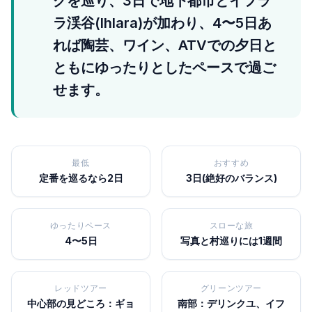
グを巡り、3日で地下都市とイフラ
ラ渓谷(Ihlara)が加わり、4〜5日あ
れば陶芸、ワイン、ATVでの夕日と
ともにゆったりとしたペースで過ご
せます。
最低
おすすめ
定番を巡るなら2日
3日(絶好のバランス)
ゆったりペース
スローな旅
4〜5日
写真と村巡りには1週間
レッドツアー
グリーンツアー
中心部の見どころ：ギョ
南部：デリンクユ、イフ