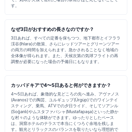
す。
なぜ3日がおすすめの長さなのですか？
3日あれば、すべての定番を保ちつつ、地下都市とイフララ
渓谷(Ihlara)の散策、さらにレッドツアーとグリーンツアー
の両方の時間を加えられます。急かされることなく地域の
全体像が得られます。また、天候次第の気球フライトの再
調整が必要になった場合の予備日にもなります。
カッパドキアで4〜5日あると何ができますか？
4〜5日あれば、象徴的な見どころの先へ進み、アヴァノス
(Avanos)での陶芸、ユルギュップ(Ürgüp)でのワインテイ
スティング、乗馬、ATVでの夕日ライド、そしてソアンル
(Soğanlı)やムスタファパシャ(Mustafapaşa)といった静か
な村々のような体験ができます。ゆったりとしたペース
は、洞窟ホテルのテラスで本当にくつろぐ余地を残しま
す。観光とリラックスのバランスを取りたいなら理想的で