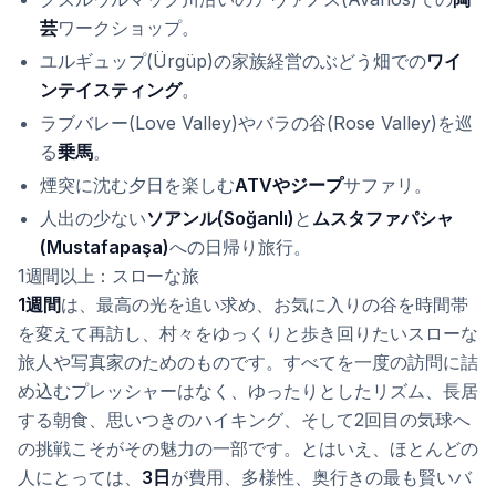
芸
ワークショップ。
ユルギュップ(Ürgüp)の家族経営のぶどう畑での
ワイ
ンテイスティング
。
ラブバレー(Love Valley)やバラの谷(Rose Valley)を巡
る
乗馬
。
煙突に沈む夕日を楽しむ
ATVやジープ
サファリ。
人出の少ない
ソアンル(Soğanlı)
と
ムスタファパシャ
(Mustafapaşa)
への日帰り旅行。
1週間以上：スローな旅
1週間
は、最高の光を追い求め、お気に入りの谷を時間帯
を変えて再訪し、村々をゆっくりと歩き回りたいスローな
旅人や写真家のためのものです。すべてを一度の訪問に詰
め込むプレッシャーはなく、ゆったりとしたリズム、長居
する朝食、思いつきのハイキング、そして2回目の気球へ
の挑戦こそがその魅力の一部です。とはいえ、ほとんどの
人にとっては、
3日
が費用、多様性、奥行きの最も賢いバ