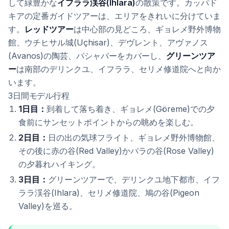
して緑豊かな
イフララ渓谷(Ihlara)
の散策です。カッパド
キアの定番ガイドツアーは、エリアをきれいに分けていま
す。
レッドツアー
は中心部の見どころ、ギョレメ野外博物
館、ウチヒサル城(Uçhisar)、デヴレント、アヴァノス
(Avanos)の陶芸、パシャバーをカバーし、
グリーンツア
ー
は南部のデリンクユ、イフララ、セリメ修道院へと向か
います。
3日間モデル行程
1日目：
到着して落ち着き、ギョレメ(Göreme)での夕
食前にサンセットポイントからの眺めを楽しむ。
2日目：
日の出の気球フライト、ギョレメ野外博物館、
その後に赤の谷(Red Valley)かバラの谷(Rose Valley)
の夕暮れハイキング。
3日目：
グリーンツアーで、デリンクユ地下都市、イフ
ララ渓谷(Ihlara)、セリメ修道院、鳩の谷(Pigeon
Valley)を巡る。