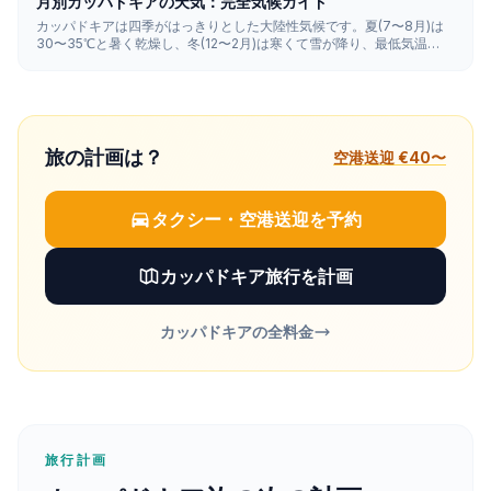
月別カッパドキアの天気：完全気候ガイド
カッパドキアは四季がはっきりとした大陸性気候です。夏(7〜8月)は
30〜35℃と暑く乾燥し、冬(12〜2月)は寒くて雪が降り、最低気温
は-5〜5℃になります。春と秋(15〜25℃)が観光や気球フライトに最も
バランスのよい季節です。
旅の計画は？
空港送迎 €40〜
タクシー・空港送迎を予約
カッパドキア旅行を計画
カッパドキアの全料金
旅行計画