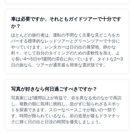
車は必要ですか、それともガイドツアーで十分です
か？
ほとんどの旅行者は、運転の手間なく主要な見どころをカ
バーする標準的なレッドツアーとグリーンツアーで十分に
やっていけます。レンタカーは日の出の展望地、静かな
村々、そして自分のタイミングのための柔軟性を加え、よ
り長い4〜5日や1週間の滞在に向いています。タイトな2〜3
日の旅なら、ツアーが通常最も簡単な選択肢です。
写真が好きなら何日過ごすべきですか？
写真家には1週間以上が有益で、谷を異なる光のなかで再訪
し、複数の朝に気球に挑戦し、急がずに知られざるスポッ
トを探索できます。スローなペースこそが報いの一部で
す。時間が限られているなら、岩の造形が最もドラマチッ
クに輝く日の出と日没の時間を優先しましょう。