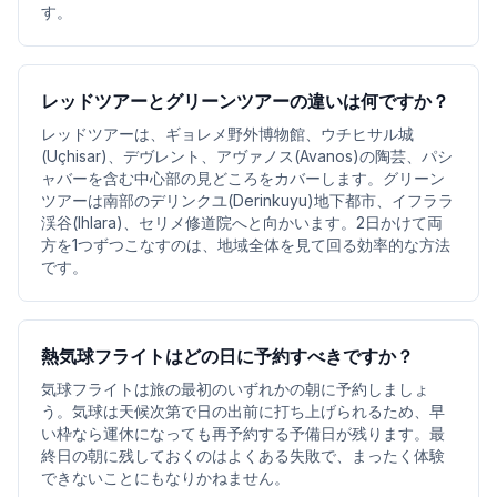
す。
レッドツアーとグリーンツアーの違いは何ですか？
レッドツアーは、ギョレメ野外博物館、ウチヒサル城
(Uçhisar)、デヴレント、アヴァノス(Avanos)の陶芸、パシ
ャバーを含む中心部の見どころをカバーします。グリーン
ツアーは南部のデリンクユ(Derinkuyu)地下都市、イフララ
渓谷(Ihlara)、セリメ修道院へと向かいます。2日かけて両
方を1つずつこなすのは、地域全体を見て回る効率的な方法
です。
熱気球フライトはどの日に予約すべきですか？
気球フライトは旅の最初のいずれかの朝に予約しましょ
う。気球は天候次第で日の出前に打ち上げられるため、早
い枠なら運休になっても再予約する予備日が残ります。最
終日の朝に残しておくのはよくある失敗で、まったく体験
できないことにもなりかねません。