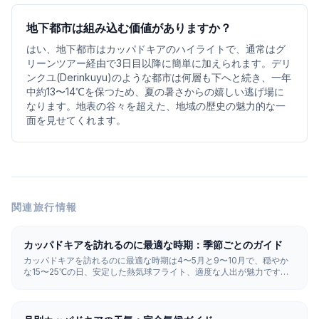
地下都市は組み込む価値がありますか？
はい、地下都市はカッパドキアのハイライトで、通常はグ
リーンツアー経由で3日目以降に簡単に加えられます。デリ
ンクユ(Derinkuyu)のような都市は何層も下へと続き、一年
中約13〜14℃を保つため、夏の暑さからの嬉しい逃げ場に
なります。地表の谷々を超えた、地域の歴史の魅力的な一
面を見せてくれます。
関連旅行情報
カッパドキアを訪れるのに最適な時期：季節ごとのガイド
カッパドキアを訪れるのに最適な時期は4〜5月と9〜10月で、穏やか
な15〜25℃の日、安定した熱気球フライト、適度な人出が魅力です。
夏(6〜8月)は暑く最も混雑し、冬(12〜2月)は雪が降り最も安く静かで
すが、気球が飛べるのは朝の約30〜55%です。