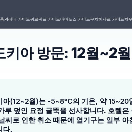
홈
괴레메 가이드
위르귀프 가이드
아바노스 가이드
우치히사르 가이드
차우
키아 방문: 12월~2
(12~2월)는 -5~8°C의 기온, 약 15~2
가루 덮인 요정 굴뚝을 선사합니다. 호텔은
날씨로 인한 취소 때문에 열기구는 일부 
니다.