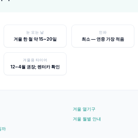
눈 오는 날
인파
겨울 한 철 약 15~20일
최소 — 연중 가장 적음
겨울용 타이어
12~4월 권장; 렌터카 확인
겨울 열기구
겨울 월별 안내
길까