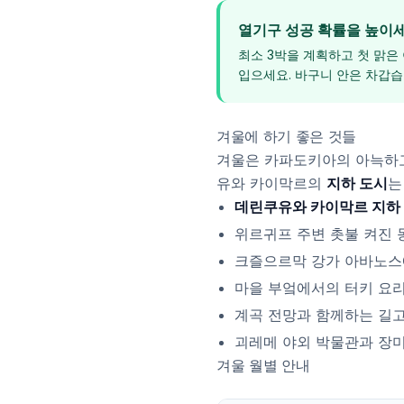
열기구 성공 확률을 높이
최소 3박을 계획하고 첫 맑은
입으세요. 바구니 안은 차갑습
겨울에 하기 좋은 것들
겨울은 카파도키아의 아늑하고
유와 카이막르의
지하 도시
는
데린쿠유와 카이막르 지하
위르귀프 주변 촛불 켜진 
크즐으르막 강가 아바노스
마을 부엌에서의 터키 요리
계곡 전망과 함께하는 길고
괴레메 야외 박물관과 장
겨울 월별 안내