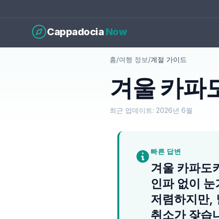
Cappadocia
Now
홈
/
여행 정보
/
계절 가이드
겨울 카파도
최근 업데이트: 2026년 6월
빠른 답변
겨울 카파도키아
인파 없이 눈
저렴하지만, 
취소가 잦습