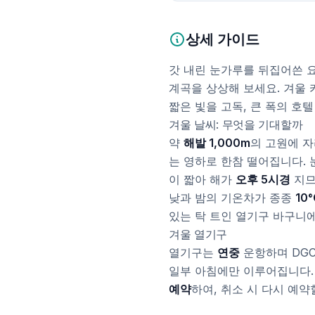
상세 가이드
갓 내린 눈가루를 뒤집어쓴 요
계곡을 상상해 보세요. 겨울 
짧은 빛을 고독, 큰 폭의 호
겨울 날씨: 무엇을 기대할까
약
해발 1,000m
의 고원에 
는 영하로 한참 떨어집니다. 
이 짧아 해가
오후 5시경
지므
낮과 밤의 기온차가 종종
10°
있는 탁 트인 열기구 바구니에
겨울 열기구
열기구는
연중
운항하며 DGC
일부 아침에만 이루어집니다. 
예약
하여, 취소 시 다시 예약