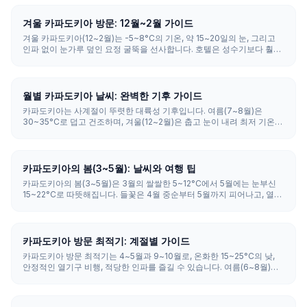
겨울 카파도키아 방문: 12월~2월 가이드
겨울 카파도키아(12~2월)는 -5~8°C의 기온, 약 15~20일의 눈, 그리고
인파 없이 눈가루 덮인 요정 굴뚝을 선사합니다. 호텔은 성수기보다 훨씬
저렴하지만, 날씨로 인한 취소 때문에 열기구는 일부 아침에만 비행하며
취소가 잦습니다.
월별 카파도키아 날씨: 완벽한 기후 가이드
카파도키아는 사계절이 뚜렷한 대륙성 기후입니다. 여름(7~8월)은
30~35°C로 덥고 건조하며, 겨울(12~2월)은 춥고 눈이 내려 최저 기온이
-5~5°C까지 떨어집니다. 봄과 가을(15~25°C)은 관광과 열기구 비행에
가장 균형 잡힌 시기입니다.
카파도키아의 봄(3~5월): 날씨와 여행 팁
카파도키아의 봄(3~5월)은 3월의 쌀쌀한 5~12°C에서 5월에는 눈부신
15~22°C로 따뜻해집니다. 들꽃은 4월 중순부터 5월까지 피어나고, 열기
구 비행이 매우 안정적이며, 6월까지는 인파도 감당할 만해 가장 좋은 방
문 시기 중 하나로 꼽힙니다.
카파도키아 방문 최적기: 계절별 가이드
카파도키아 방문 최적기는 4~5월과 9~10월로, 온화한 15~25°C의 낮,
안정적인 열기구 비행, 적당한 인파를 즐길 수 있습니다. 여름(6~8월)은
덥고 가장 붐비며, 겨울(12~2월)은 눈이 내려 가장 저렴하고 한적하지만
열기구는 일부 아침에만 비행하며 취소가 잦습니다.