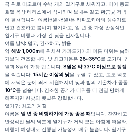
곡 위로 떠오르며 수백 개의 열기구로 채워지고, 이어 동굴
호텔 옥상 테라스에서 식사하며 보내는 길고 황금빛 저녁
이 펼쳐집니다. 여름(6월~8월)은 카파도키아의 성수기로
덥고 건조하고 붐비며 활기차고, 일 년 중 가장 안정적인
열기구 비행과 가장 긴 낮을 선사합니다.
여름 날씨: 덥고, 건조하고, 밝음
약
해발 1,000m
에 위치한 카파도키아의 여름 더위는 습하
기보다 건조합니다. 낮 최고기온은
28~35°C
를 오가며, 7
월과 8월이 가장 덥습니다.
8월은 약 33°C 이상으로 정점
을 찍습니다.
15시간 이상의 낮
을 누릴 수 있고, 고도 덕분
에 저녁은 눈에 띄게 시원해지며 낮과 밤의 기온차가 종종
10°C
를 넘습니다. 건조한 공기가 더위를 더 견딜 만하게
해주지만 한낮의 햇볕은 강렬합니다.
열기구: 최고의 계절
여름은
일 년 중 비행하기에 가장 좋은 때
입니다. 잔잔하고
안정적인 날씨 덕분에 열기구가 거의 모든 아침에 떠올라,
비행이 예정대로 진행될 가능성이 매우 높습니다. 열기구