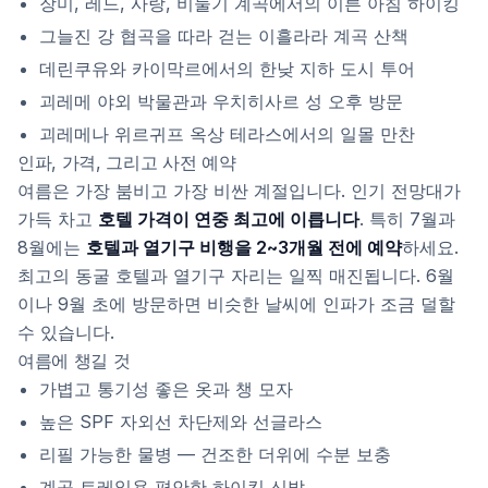
장미, 레드, 사랑, 비둘기 계곡에서의 이른 아침 하이킹
그늘진 강 협곡을 따라 걷는 이흘라라 계곡 산책
데린쿠유와 카이막르에서의 한낮 지하 도시 투어
괴레메 야외 박물관과 우치히사르 성 오후 방문
괴레메나 위르귀프 옥상 테라스에서의 일몰 만찬
인파, 가격, 그리고 사전 예약
여름은 가장 붐비고 가장 비싼 계절입니다. 인기 전망대가
가득 차고
호텔 가격이 연중 최고에 이릅니다
. 특히 7월과
8월에는
호텔과 열기구 비행을 2~3개월 전에 예약
하세요.
최고의 동굴 호텔과 열기구 자리는 일찍 매진됩니다. 6월
이나 9월 초에 방문하면 비슷한 날씨에 인파가 조금 덜할
수 있습니다.
여름에 챙길 것
가볍고 통기성 좋은 옷과 챙 모자
높은 SPF 자외선 차단제와 선글라스
리필 가능한 물병 — 건조한 더위에 수분 보충
계곡 트레일용 편안한 하이킹 신발