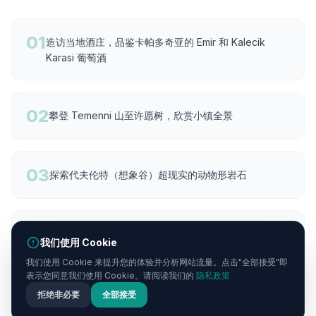
01
造访当地酒庄，品鉴卡帕多奇亚的 Emir 和 Kalecik
Karasi 葡萄酒
02
攀登 Temenni 山至许愿树，欣赏小镇全景
03
探索代夫伦特（想象谷）超现实的动物形岩石
04
入住拥有石凿客房的典雅精品洞穴酒店
我们使用 Cookie
我们使用 Cookie 来提升您的体验并分析网站流量。点击"全部接受"即
表示您同意我们使用 Cookie。请阅读我们的
隐私政策
05
造访历史悠久的希腊村庄穆斯塔法帕夏（Sinasos）及
拒绝非必要
全部接受
其雕花立面