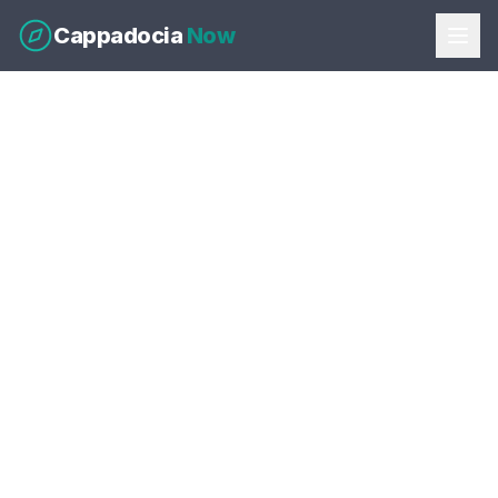
Cappadocia
Now