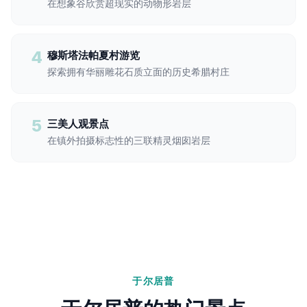
在想象谷欣赏超现实的动物形岩层
4
穆斯塔法帕夏村游览
探索拥有华丽雕花石质立面的历史希腊村庄
5
三美人观景点
在镇外拍摄标志性的三联精灵烟囱岩层
于尔居普