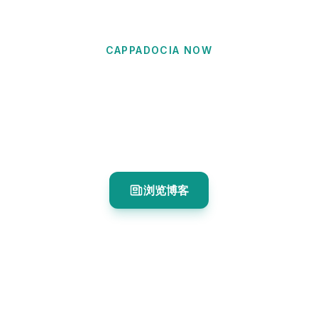
CAPPADOCIA NOW
于尔居普旅游指南
体验卡帕多奇亚的文化之都，它以酿酒传统、典雅的
石砌建筑、精品酒店和活力四射的社交氛围而闻名。
浏览博客