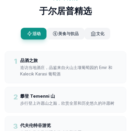
于尔居普精选
活动
美食与饮品
文化
1
品酒之旅
造访当地酒庄，品鉴来自火山土壤葡萄园的 Emir 和
Kalecik Karasi 葡萄酒
2
攀登 Temenni 山
步行登上许愿山之巅，欣赏全景和历史悠久的许愿树
3
代夫伦特谷游览