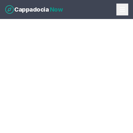
Cappadocia
Now