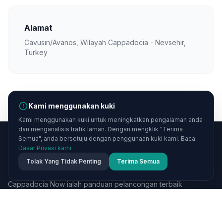
Alamat
Cavusin/Avanos, Wilayah Cappadocia - Nevsehir,
Turkey
Kami menggunakan kuki
Kami menggunakan kuki untuk meningkatkan pengalaman anda
dan menganalisis trafik laman. Dengan mengklik "Terima
Semua", anda bersetuju dengan penggunaan kuki kami. Baca
Dasar Privasi kami
Cappadocia
Now
Tolak Yang Tidak Penting
Terima Semua
Cappadocia Now ialah panduan pelancongan terbaik
anda ke wilayah Cappadocia yang mempesonakan di
Turkey. Temui cerobong bunian, perjalanan belon udara
panas, hotel gua, bandar bawah tanah, dan masakan