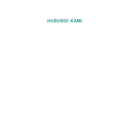
HUBUNGI KAMI
Hubungi Cappadocia
Now