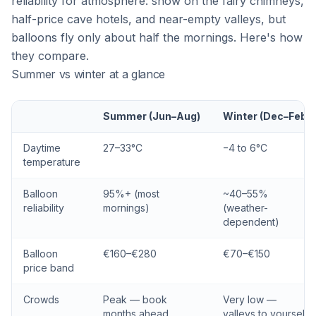
reliability for atmosphere: snow on the fairy chimneys,
half-price cave hotels, and near-empty valleys, but
balloons fly only about half the mornings. Here's how
they compare.
Summer vs winter at a glance
Summer (Jun–Aug)
Winter (Dec–Feb)
Daytime
27–33°C
−4 to 6°C
temperature
Balloon
95%+ (most
~40–55%
reliability
mornings)
(weather-
dependent)
Balloon
€160–€280
€70–€150
price band
Crowds
Peak — book
Very low —
months ahead
valleys to yourself