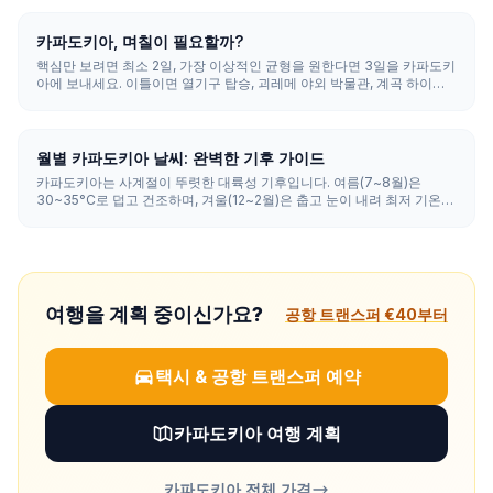
열기구는 일부 아침에만 비행하며 취소가 잦습니다.
카파도키아, 며칠이 필요할까?
핵심만 보려면 최소 2일, 가장 이상적인 균형을 원한다면 3일을 카파도키
아에 보내세요. 이틀이면 열기구 탑승, 괴레메 야외 박물관, 계곡 하이킹
을 다룰 수 있고, 3일이면 지하 도시와 이흘라라 계곡이 더해지며, 4~5일
이면 도예, 와인, ATV 일몰을 곁들여 여유롭게 즐길 수 있습니다.
월별 카파도키아 날씨: 완벽한 기후 가이드
카파도키아는 사계절이 뚜렷한 대륙성 기후입니다. 여름(7~8월)은
30~35°C로 덥고 건조하며, 겨울(12~2월)은 춥고 눈이 내려 최저 기온이
-5~5°C까지 떨어집니다. 봄과 가을(15~25°C)은 관광과 열기구 비행에
가장 균형 잡힌 시기입니다.
여행을 계획 중이신가요?
공항 트랜스퍼 €40부터
택시 & 공항 트랜스퍼 예약
카파도키아 여행 계획
카파도키아 전체 가격