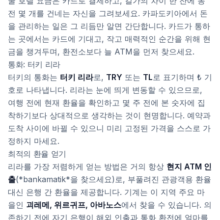
굴 호텔 요금은 카드로 결제하고, 길가의 차이 한 잔에 동
전 몇 개를 건네는 자신을 그려보세요. 카파도키아에서 돈
을 관리하는 일은 그 리듬만 알면 간단합니다. 카드가 통하
는 곳에서는 카드에 기대고, 작고 매력적인 순간을 위해 현
금을 챙겨두며, 환전소보다 늘 ATM을 먼저 찾으세요.
통화: 터키 리라
터키의 통화는
터키 리라
로,
TRY
또는
TL
로 표기하며 ₺ 기
호로 나타냅니다. 리라는 눈에 띄게 변동할 수 있으므로,
여행 전에 현재 환율을 확인하고 몇 주 전에 본 숫자에 집
착하기보다 상대적으로 생각하는 것이 현명합니다. 예약과
도착 사이에 바뀔 수 있으니 미리 고정된 가격을 스스로 가
정하지 마세요.
최적의 환율 얻기
리라를 가장 저렴하게 얻는 방법은 거의 항상
현지 ATM 인
출
(*bankamatik*을 찾으세요)로, 부풀려진 관광객용 환율
대신 은행 간 환율을 제공합니다. 기계는 이 지역 주요 마
을인
괴레메, 위르귀프, 아바노스
에서 찾을 수 있습니다. 의
존하기 전에 자기 은행이 해외 인출과 통화 환전에 얼마를