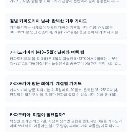
가이드, 식당, 상점 등 카파도키아 관광지 전반에서 널리 통용됩니다. 터
키어는 표음 문자라 쓰인 대로 읽히며, Merhaba(안녕하세요)나
Teşekkürler(감사합니다) 같은 몇 마디는 따뜻한 미소를 얻습니다.
월별 카파도키아 날씨: 완벽한 기후 가이드
카파도키아는 사계절이 뚜렷한 대륙성 기후입니다. 여름(7~8월)은
30~35°C로 덥고 건조하며, 겨울(12~2월)은 춥고 눈이 내려 최저 기온이
-5~5°C까지 떨어집니다. 봄과 가을(15~25°C)은 관광과 열기구 비행에
가장 균형 잡힌 시기입니다.
카파도키아의 봄(3~5월): 날씨와 여행 팁
카파도키아의 봄(3~5월)은 3월의 쌀쌀한 5~12°C에서 5월에는 눈부신
15~22°C로 따뜻해집니다. 들꽃은 4월 중순부터 5월까지 피어나고, 열기
구 비행이 매우 안정적이며, 6월까지는 인파도 감당할 만해 가장 좋은 방
문 시기 중 하나로 꼽힙니다.
카파도키아 방문 최적기: 계절별 가이드
카파도키아 방문 최적기는 4~5월과 9~10월로, 온화한 15~25°C의 낮,
안정적인 열기구 비행, 적당한 인파를 즐길 수 있습니다. 여름(6~8월)은
덥고 가장 붐비며, 겨울(12~2월)은 눈이 내려 가장 저렴하고 한적하지만
열기구는 일부 아침에만 비행하며 취소가 잦습니다.
카파도키아, 며칠이 필요할까?
핵심만 보려면 최소 2일, 가장 이상적인 균형을 원한다면 3일을 카파도키
아에 보내세요. 이틀이면 열기구 탑승, 괴레메 야외 박물관, 계곡 하이킹
을 다룰 수 있고, 3일이면 지하 도시와 이흘라라 계곡이 더해지며, 4~5일