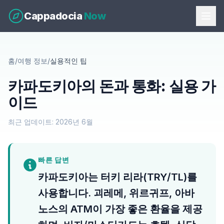
Cappadocia
Now
홈
/
여행 정보
/
실용적인 팁
카파도키아의 돈과 통화: 실용 가
이드
최근 업데이트: 2026년 6월
빠른 답변
카파도키아는 터키 리라(TRY/TL)를
사용합니다. 괴레메, 위르귀프, 아바
노스의 ATM이 가장 좋은 환율을 제공