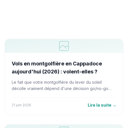
Vols en montgolfière en Cappadoce
aujourd'hui (2026) : volent-elles ?
Le fait que votre montgolfière du lever du soleil
décolle vraiment dépend d'une décision go/no-go
prise par les autorités aéronautiques turques avant
l'aube. Voici exactement où regarder et quoi faire la
Lire la suite
→
21 juin 2026
veille au soir.