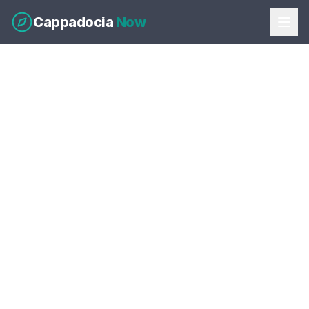
Cappadocia
Now