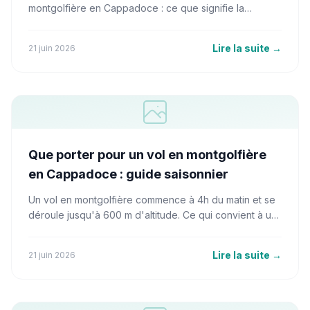
montgolfière en Cappadoce : ce que signifie la
certification SHGM, les vraies fourchettes de prix, les
opérateurs nommés qui valent la réservation, et les
Lire la suite
→
21 juin 2026
signaux d'alerte qui trahissent un revendeur bon
marché.
Que porter pour un vol en montgolfière
en Cappadoce : guide saisonnier
Un vol en montgolfière commence à 4h du matin et se
déroule jusqu'à 600 m d'altitude. Ce qui convient à un
après-midi de juillet à Göreme est totalement inadapté
à un lever de soleil à 5h30 en altitude. Voici ce qu'il
Lire la suite
→
21 juin 2026
faut réellement porter, saison par saison.