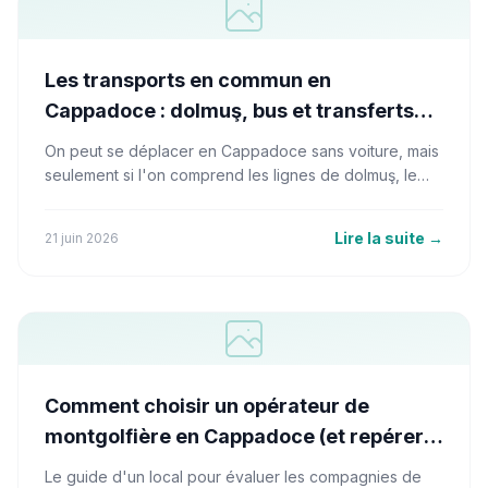
Les transports en commun en
Cappadoce : dolmuş, bus et transferts
aéroport
On peut se déplacer en Cappadoce sans voiture, mais
seulement si l'on comprend les lignes de dolmuş, le
carrefour de Nevşehir et les heures où les bus cessent
de circuler. Voici comment les habitants se déplacent
Lire la suite
→
21 juin 2026
réellement entre Göreme, Ürgüp et Avanos.
Comment choisir un opérateur de
montgolfière en Cappadoce (et repérer
les mauvais)
Le guide d'un local pour évaluer les compagnies de