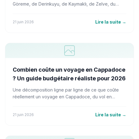
Göreme, de Derinkuyu, de Kaymaklı, de Zelve, du
château d'Uçhisar et de la vallée d'Ihlara — avec une
analyse claire pour savoir si le Museum Pass Turkey
Lire la suite
→
21 juin 2026
vous fait économiser de l'argent.
Combien coûte un voyage en Cappadoce
? Un guide budgétaire réaliste pour 2026
Une décomposition ligne par ligne de ce que coûte
réellement un voyage en Cappadoce, du vol en
montgolfière au billet de dolmuş, avec un exemple de
budget pour cinq nuits dont vous pouvez vérifier les
Lire la suite
→
21 juin 2026
calculs.