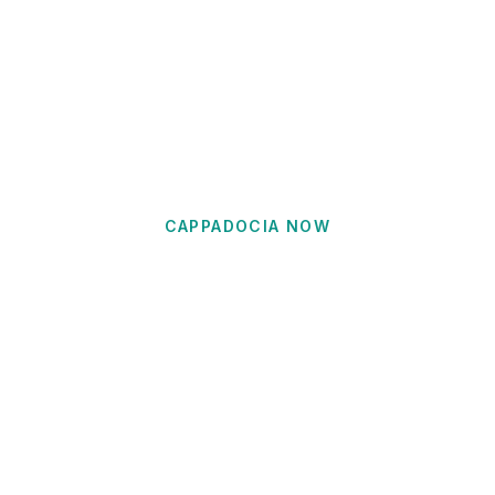
CAPPADOCIA NOW
Blog & récits de voyage
Les derniers guides, conseils et récits de la
Cappadoce