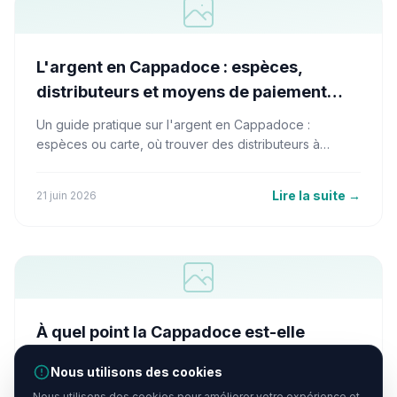
L'argent en Cappadoce : espèces,
distributeurs et moyens de paiement
(2026)
Un guide pratique sur l'argent en Cappadoce :
espèces ou carte, où trouver des distributeurs à
Göreme, Ürgüp et Nevşehir, payer les montgolfières et
les taxis, pourboires et change.
Lire la suite
→
21 juin 2026
À quel point la Cappadoce est-elle
fréquentée ? Affluence par saison et par
Nous utilisons des cookies
heure (2026)
La Cappadoce est la plus fréquentée au printemps et
Nous utilisons des cookies pour améliorer votre expérience et