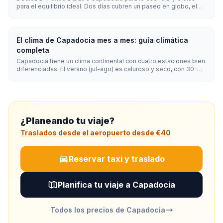
para el equilibrio ideal. Dos días cubren un paseo en globo, el
Museo al Aire Libre de Göreme y una caminata por un valle; tres
añaden una ciudad subterránea y el Valle de Ihlara; 4-5 días
permiten un ritmo relajado con cerámica, vino y atardeceres en
quad.
El clima de Capadocia mes a mes: guía climática
completa
Capadocia tiene un clima continental con cuatro estaciones bien
diferenciadas. El verano (jul-ago) es caluroso y seco, con 30-
35°C; el invierno (dic-feb) es frío y nevado, con mínimas de -5 a
5°C. La primavera y el otoño (15-25°C) ofrecen el mejor
equilibrio para hacer turismo y volar en globo.
¿Planeando tu viaje?
Traslados desde el aeropuerto desde €40
Reservar taxi y traslado
Planifica tu viaje a Capadocia
Todos los precios de Capadocia