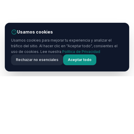
Usamos cookies
Usamos cookies para mejorar tu experiencia y analizar el
tráfico del sitio. Al hacer clic en "Aceptar todo", consientes el
uso de cookies. Lee nuestra
Política de Privacidad
Rechazar no esenciales
Aceptar todo
Cappadocia
Now
Cappadocia Now es tu guía de viaje definitiva para la
mágica región de Capadocia en Turquía. Descubre
chimeneas de hadas, paseos en globo aerostático,
hoteles cueva, ciudades subterráneas y cocina local a