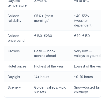
Daytime
27–33°C
−4 to 6°C
temperature
Balloon
95%+ (most
~40–55%
reliability
mornings)
(weather-
dependent)
Balloon
€160–€280
€70–€150
price band
Crowds
Peak — book
Very low —
months ahead
valleys to yourself
Hotel prices
Highest of the year
Lowest of the year
Daylight
14+ hours
~9–10 hours
Scenery
Golden valleys, vivid
Snow-dusted fairy
sunsets
chimneys