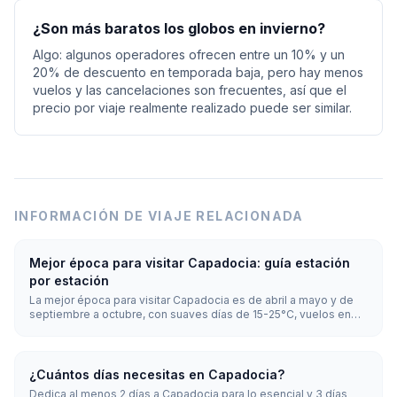
¿Son más baratos los globos en invierno?
Algo: algunos operadores ofrecen entre un 10% y un
20% de descuento en temporada baja, pero hay menos
vuelos y las cancelaciones son frecuentes, así que el
precio por viaje realmente realizado puede ser similar.
INFORMACIÓN DE VIAJE RELACIONADA
Mejor época para visitar Capadocia: guía estación
por estación
La mejor época para visitar Capadocia es de abril a mayo y de
septiembre a octubre, con suaves días de 15-25°C, vuelos en
globo fiables y multitudes moderadas. El verano (junio-agosto)
es caluroso y el más concurrido; el invierno (diciembre-febrero)
es nevado, el más económico y tranquilo, pero los globos
vuelan solo algunas mañanas, con cancelaciones frecuentes.
¿Cuántos días necesitas en Capadocia?
Dedica al menos 2 días a Capadocia para lo esencial y 3 días