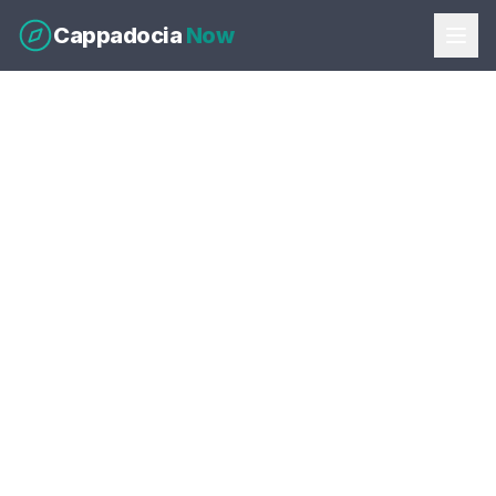
Cappadocia
Now