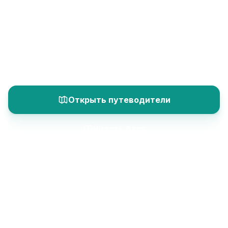
столбам, полётам на воздушных шарах,
пещерным отелям, подземным городам и
богатому культурному наследию самого
волшебного региона Турции.
Открыть путеводители
Читать блог